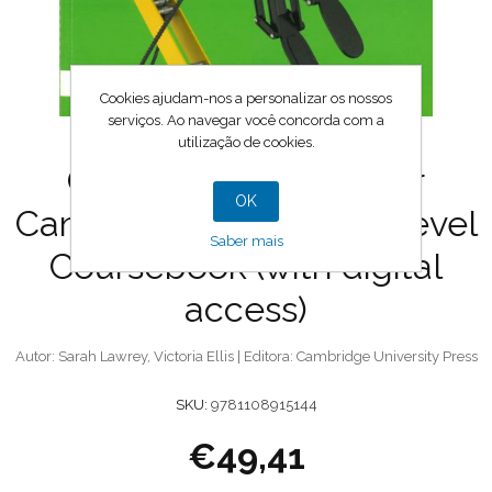
Cookies ajudam-nos a personalizar os nossos
serviços. Ao navegar você concorda com a
utilização de cookies.
Computer Science for
OK
Cambridge IGCSE & O Level
Saber mais
Coursebook (with digital
access)
Autor: Sarah Lawrey, Victoria Ellis | Editora: Cambridge University Press
SKU:
9781108915144
€49,41