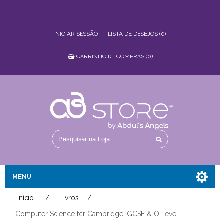
INICIAR SESSÃO
LISTA DE DESEJOS
(0)
CARRINHO DE COMPRAS
(0)
MENU
Início
/
Livros
/
Início
Computer Science for Cambridge IGCSE & O Level