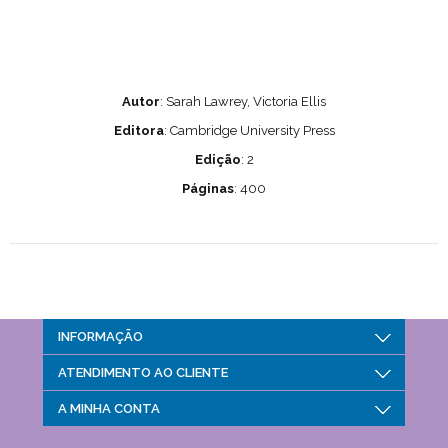
Autor
: Sarah Lawrey, Victoria Ellis
Editora
: Cambridge University Press
Edição
: 2
Páginas
: 400
INFORMAÇÃO
Envio e devoluções
ATENDIMENTO AO CLIENTE
Aviso de privacidade
Pesquisar
Condições de Utilização
A MINHA CONTA
Produtos visualizados recentemente
A minha conta
Novos produtos